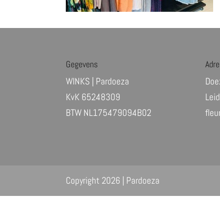
Gegevens
Adre
WINKS | Pardoeza
Doe
KvK 65248309
Lei
BTW NL175479094B02
fle
Copyright 2026 | Pardoeza