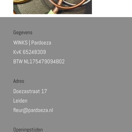
Gegevens
WINKS | Pardoeza
KvK 65248309
BTW NL175479094B02
Adres
Doezastraat 17
Leiden
fleur@pardoeza.nl
Openingstijden