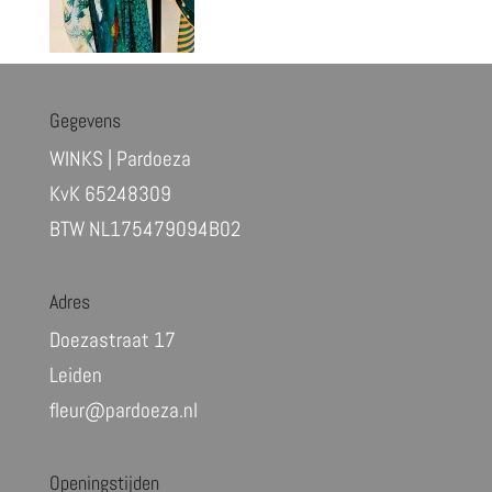
Gegevens
WINKS | Pardoeza
KvK 65248309
BTW NL175479094B02
Adres
Doezastraat 17
Leiden
fleur@pardoeza.nl
Openingstijden